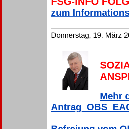
FSG-INFO FOLG
zum Informationsd
Donnerstag, 19. März 
SOZI
ANSP
Mehr d
Antrag_OBS_EAG_
Befreiung vom ORF