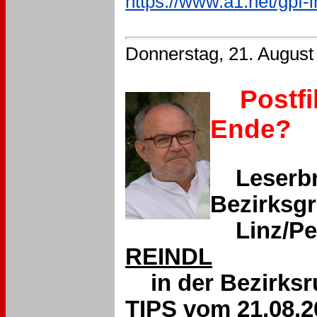
https://www.a1.net/gpf-i
Donnerstag, 21. August
Postf
Ende?
Leserbri
Bezirksg
Linz/Per
REINDL
in der Bezirks
TIPS vom 21.08.2